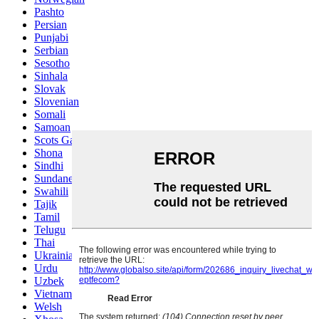
Pashto
Persian
Punjabi
Serbian
Sesotho
Sinhala
Slovak
Slovenian
Somali
Samoan
Scots Gaelic
Shona
Sindhi
Sundanese
Swahili
Tajik
Tamil
Telugu
Thai
Ukrainian
Urdu
Uzbek
Vietnamese
Welsh