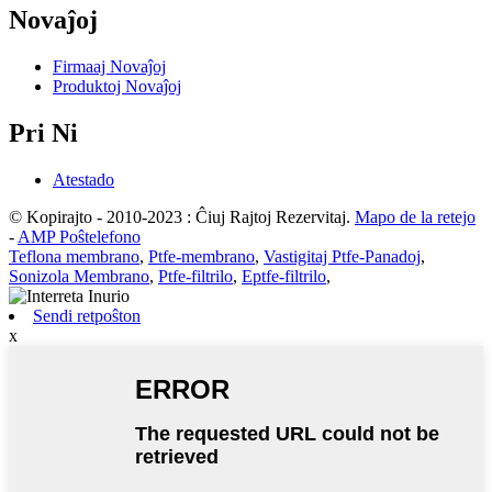
Novaĵoj
Firmaaj Novaĵoj
Produktoj Novaĵoj
Pri Ni
Atestado
© Kopirajto - 2010-2023 : Ĉiuj Rajtoj Rezervitaj.
Mapo de la retejo
-
AMP Poŝtelefono
Teflona membrano
,
Ptfe-membrano
,
Vastigitaj Ptfe-Panadoj
,
Sonizola Membrano
,
Ptfe-filtrilo
,
Eptfe-filtrilo
,
Sendi retpoŝton
x