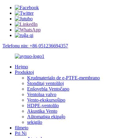
Telefonu nin: +86 051236694357
Hejmo
Produktoj
Krudmaterialo de e-PTFE-membrano
Ŝtonditaj ventoliloj
Enŝovebla Ventoĉapo
Ventolua valvo
Vento-ekskursoŝipo
HDPE-ventolilo
Akustika Vento
Aŭtomatiga ekipaĵo
sekigilo
filmeto
Pri Ni