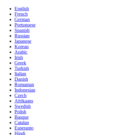
English
French
German
Portuguese
Spanish
Russian
Japanese
Korean
Arabic
Irish
Greek
Turkish
Italian
Danish
Romanian
Indonesian
Czech
Afrikaans
Swedish
Polish
Basque
Catalan
Esperanto
Hindi