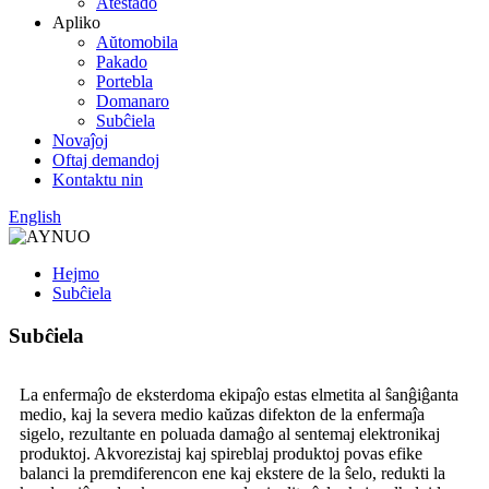
Atestado
Apliko
Aŭtomobila
Pakado
Portebla
Domanaro
Subĉiela
Novaĵoj
Oftaj demandoj
Kontaktu nin
English
Hejmo
Subĉiela
Subĉiela
La enfermaĵo de eksterdoma ekipaĵo estas elmetita al ŝanĝiĝanta
medio, kaj la severa medio kaŭzas difekton de la enfermaĵa
sigelo, rezultante en poluada damaĝo al sentemaj elektronikaj
produktoj. Akvorezistaj kaj spireblaj produktoj povas efike
balanci la premdiferencon ene kaj ekstere de la ŝelo, redukti la