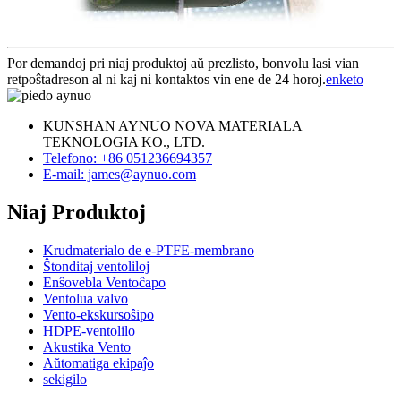
Por demandoj pri niaj produktoj aŭ prezlisto, bonvolu lasi vian
retpoŝtadreson al ni kaj ni kontaktos vin ene de 24 horoj.
enketo
KUNSHAN AYNUO NOVA MATERIALA
TEKNOLOGIA KO., LTD.
Telefono: +86 051236694357
E-mail: james@aynuo.com
Niaj Produktoj
Krudmaterialo de e-PTFE-membrano
Ŝtonditaj ventoliloj
Enŝovebla Ventoĉapo
Ventolua valvo
Vento-ekskursoŝipo
HDPE-ventolilo
Akustika Vento
Aŭtomatiga ekipaĵo
sekigilo