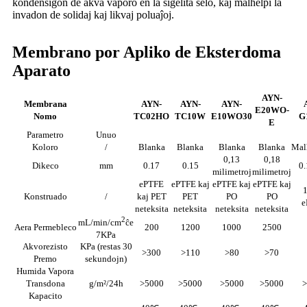
kondensiĝon de akva vaporo en la sigelita ŝelo, kaj malhelpi la
invadon de solidaj kaj likvaj poluaĵoj.
Membrano por Apliko de Eksterdoma
Aparato
AYN-
Membrana
AYN-
AYN-
AYN-
E20WO-
Nomo
TC02HO
TC10W
E10WO30
G
E
Parametro
Unuo
Koloro
/
Blanka
Blanka
Blanka
Blanka
Mal
0,13
0,18
Dikeco
mm
0.17
0.15
0
milimetroj
milimetroj
ePTFE
ePTFE kaj
ePTFE kaj
ePTFE kaj
Konstruado
/
kaj PET
PET
PO
PO
e
neteksita
neteksita
neteksita
neteksita
2
mL/min/cm
ĉe
Aera Permebleco
200
1200
1000
2500
7KPa
Akvorezisto
KPa (restas 30
>300
>110
>80
>70
Premo
sekundojn)
Humida Vapora
Transdona
g/m²/24h
>5000
>5000
>5000
>5000
>
Kapacito