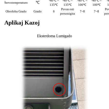
-40℃ ~
-40℃ ~
-40℃ ~
-40℃ ~
-
℃
Servotemperaturo
135℃
135℃
100℃
100℃
Povas esti
Pov
Oleofoba Grado
Grado
6
7~8
7~8
personigita
per
Aplikaj Kazoj
Eksterdoma Lumigado